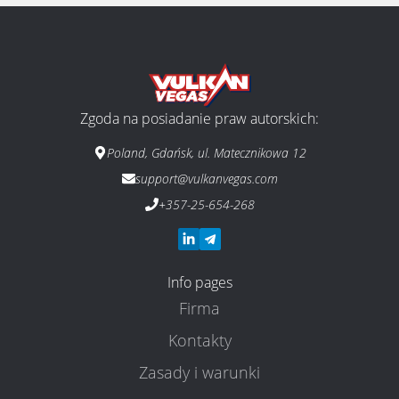
Zgoda na posiadanie praw autorskich:
Poland, Gdańsk, ul. Matecznikowa 12
support@vulkanvegas.com
+357-25-654-268
Info pages
Firma
Kontakty
Zasady i warunki