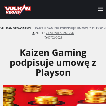
VULKAN VEGAS
NEWS
KAIZEN GAMING PODPISUJE UMOWĘ Z PLAYSON
AUTOR:
ZIEMOWIT ADAMCZYK
07/02/2025
Kaizen Gaming
podpisuje umowę z
Playson