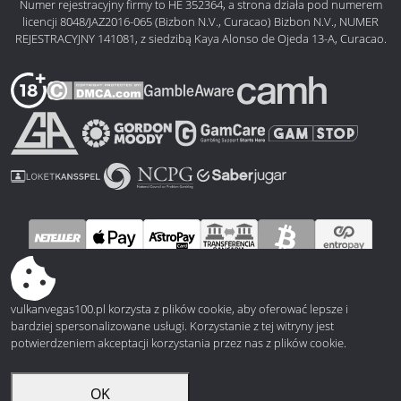
Numer rejestracyjny firmy to HE 352364, a strona działa pod numerem
licencji 8048/JAZ2016-065 (Bizbon N.V., Curacao) Bizbon N.V., NUMER
REJESTRACYJNY 141081, z siedzibą Kaya Alonso de Ojeda 13-A, Curacao.
vulkanvegas100.pl korzysta z plików cookie, aby oferować lepsze i
bardziej spersonalizowane usługi. Korzystanie z tej witryny jest
potwierdzeniem akceptacji korzystania przez nas z plików cookie.
© Copyright 2025, All Rights Reserved |
Vulkan Vegas
OK