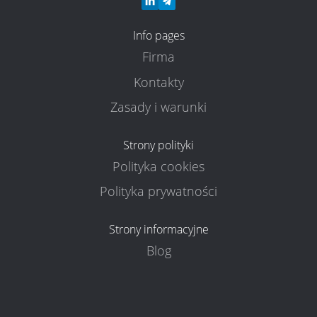
Info pages
Firma
Kontakty
Zasady i warunki
Strony polityki
Polityka cookies
Polityka prywatności
Strony informacyjne
Blog