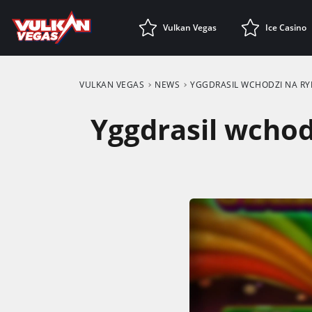
Vulkan Vegas
Ice Casino
VULKAN VEGAS
NEWS
YGGDRASIL WCHODZI NA RY
Yggdrasil wchodzi na rynek szwajcarski z Grand Casino