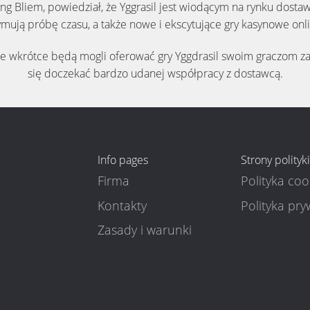
ng Bliem, powiedział, że Yggrasil jest wiodącym na rynku dost
zymują próbę czasu, a także nowe i ekscytujące gry kasynowe onli
że wkrótce będą mogli oferować gry Yggdrasil swoim graczom z
się doczekać bardzo udanej współpracy z dostawcą.
Info pages
Strony polityk
Firma
Polityka coo
Kontakty
Polityka pry
Zasady i warunki