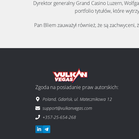
Dyrektor generalny Grand Casino Luzern, Wolfga
portfolio tytułów, które wytr
Pan Bliem zauważył również, że są zachwyceni, 
Zgoda na posiadanie praw autorskich:
Poland, Gdańsk, ul. Matecznikowa 12
support@vulkanvegas.com
+357-25-654-268