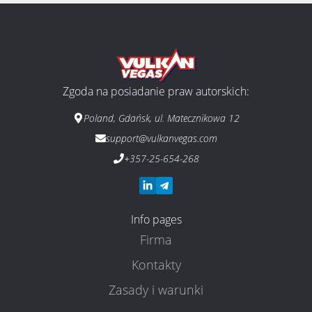
Zgoda na posiadanie praw autorskich:
Poland, Gdańsk, ul. Matecznikowa 12
support@vulkanvegas.com
+357-25-654-268
Info pages
Firma
Kontakty
Zasady i warunki