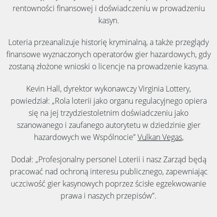
rentowności finansowej i doświadczeniu w prowadzeniu
kasyn.
Loteria przeanalizuje historię kryminalną, a także przeglądy
finansowe wyznaczonych operatorów gier hazardowych, gdy
zostaną złożone wnioski o licencje na prowadzenie kasyna.
Kevin Hall, dyrektor wykonawczy Virginia Lottery,
powiedział: „Rola loterii jako organu regulacyjnego opiera
się na jej trzydziestoletnim doświadczeniu jako
szanowanego i zaufanego autorytetu w dziedzinie gier
hazardowych we Wspólnocie”
Vulkan Vegas
,
Dodał: „Profesjonalny personel Loterii i nasz Zarząd będą
pracować nad ochroną interesu publicznego, zapewniając
uczciwość gier kasynowych poprzez ścisłe egzekwowanie
prawa i naszych przepisów”.